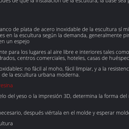
pués de que la instalación de la escultura, la base se
blanco de plata de acero inoxidable de la escultura sí m
res en la escultura según la demanda, generalmente p
 en un espejo
e para los lugares al aire libre e interiores tales com
drados, centros comerciales, hoteles, casas de huéspede
xidables: no fácil al moho, fácil limpiar, y a la resistenc
al de la escultura urbana moderna.
resina
o del yeso o la impresión 3D, determina la forma del
necesario, después viértala en el molde y esperar mold
ultura