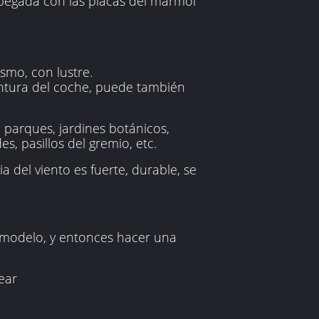
a pegada con las placas del mármol
ismo, con lustre.
intura del coche, puede también
o parques, jardines botánicos,
s, pasillos del gremio, etc.
ia del viento es fuerte, durable, se
 modelo, y entonces hacer una
ear