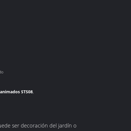
ado
s animados STS08
,
uede ser decoración del jardín o